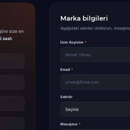
Marka bilgileri
Aşağıdaki alanları doldurun, mesajın
göre size en
5 saat
.
İsim Soyisim
*
Email
*
Sektör
Mesajınız
*