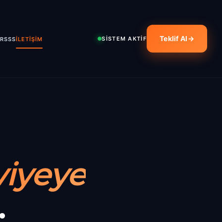
Teklif Al
→
SİSTEM AKTİF
ER
SSS
İLETİŞİM
viyeye
.