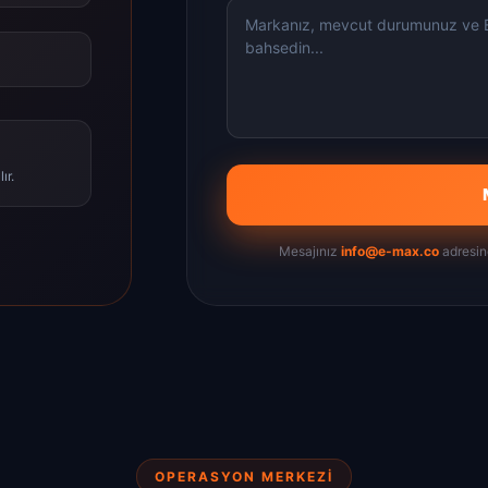
ır.
Mesajınız
info@e-max.co
adresine 
OPERASYON MERKEZİ