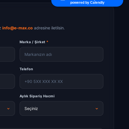
powered by Calendly
ız
info@e-max.co
adresine iletilsin.
Marka / Şirket
*
Telefon
Aylık Sipariş Hacmi