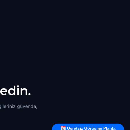
edin.
lgileriniz güvende,
Ücretsiz Görüşme Planla