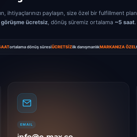
n, ihtiyaçlarınızı paylaşın, size özel bir fulfillment pla
görüşme ücretsiz
, dönüş süremiz ortalama
~5 saat
.
SAAT
ortalama dönüş süresi
ÜCRETSİZ
ilk danışmanlık
MARKANIZA ÖZEL
EMAIL
info@e-max.co