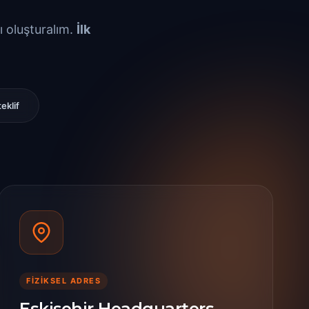
nı oluşturalım.
İlk
teklif
FİZİKSEL ADRES
Eskişehir Headquarters