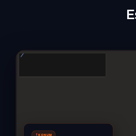
E
KONUM