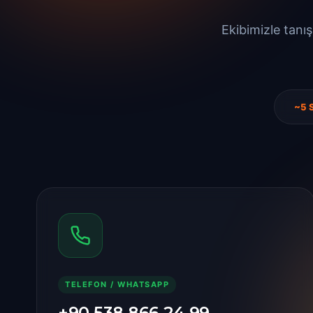
Ekibimizle tanışı
~5 
TELEFON / WHATSAPP
+90 538 866 24 99