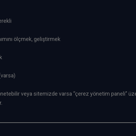
erekli
nımını ölçmek, geliştirmek
k
varsa)
yönetebilir veya sitemizde varsa “çerez yönetim paneli” üze
r.