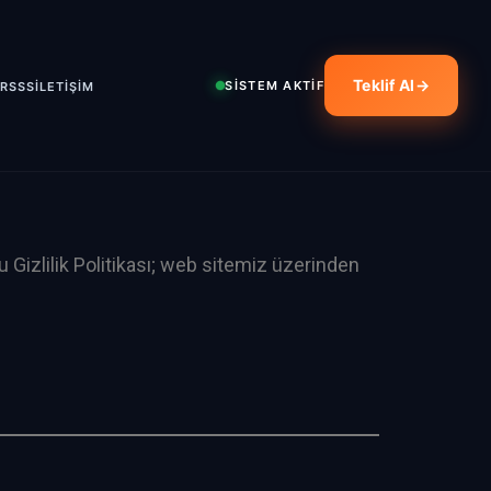
Teklif Al
→
SİSTEM AKTİF
ER
SSS
İLETİŞİM
Bu Gizlilik Politikası; web sitemiz üzerinden